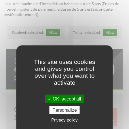
La durée maximale d’interdiction bancaire est de 5 ans (En cas de
nouvel incident de paiement, la durée de 5 ans est reconduite
systématiquement).
Facebook is disabled.
Allow
Twitter is disabled.
Allow
This site uses cookies
and gives you control
over what you want to
activate
OK, accept all
Personalize
Privacy policy